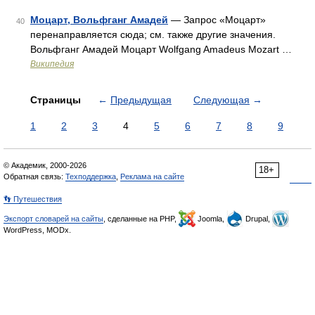
Моцарт, Вольфганг Амадей
— Запрос «Моцарт»
40
перенаправляется сюда; см. также другие значения.
Вольфганг Амадей Моцарт Wolfgang Amadeus Mozart …
Википедия
Страницы
←
Предыдущая
Следующая
→
1
2
3
4
5
6
7
8
9
© Академик, 2000-2026
18+
Обратная связь:
Техподдержка
,
Реклама на сайте
👣 Путешествия
Экспорт словарей на сайты
, сделанные на PHP,
Joomla,
Drupal,
WordPress, MODx.