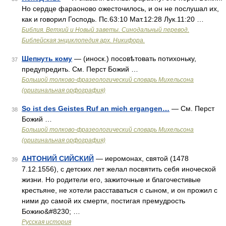
Но сердце фараоново ожесточилось, и он не послушал их,
как и говорил Господь. Пс.63:10 Мат.12:28 Лук.11:20 …
Библия. Ветхий и Новый заветы. Синодальный перевод.
Библейская энциклопедия арх. Никифора.
Шепнуть кому
— (иноск.) посовѣтовать потихоньку,
37
предупредить. См. Перст Божий …
Большой толково-фразеологический словарь Михельсона
(оригинальная орфография)
So ist des Geistes Ruf an mich ergangen…
— См. Перст
38
Божий …
Большой толково-фразеологический словарь Михельсона
(оригинальная орфография)
АНТОНИЙ СИЙСКИЙ
— иеромонах, святой (1478
39
7.12.1556), с детских лет желал посвятить себя иноческой
жизни. Но родители его, зажиточные и благочестивые
крестьяне, не хотели расставаться с сыном, и он прожил с
ними до самой их смерти, постигая премудрость
Божию&#8230; …
Русская история