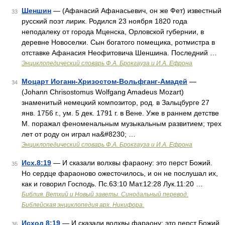
Шеншин
— (Афанасий Афанасьевич, он же Фет) известный
33
русский поэт лирик. Родился 23 ноября 1820 года
неподалеку от города Мценска, Орловской губернии, в
деревне Новоселки. Сын богатого помещика, ротмистра в
отставке Афанасия Неофитовича Шеншина. Последний …
Энциклопедический словарь Ф.А. Брокгауза и И.А. Ефрона
Моцарт Иоганн-Хризостом-Вольфганг-Амадей
—
34
(Johann Chrisostomus Wolfgang Amadeus Mozart)
знаменитый немецкий композитор, род. в Зальцбурге 27
янв. 1756 г., ум. 5 дек. 1791 г. в Вене. Уже в раннем детстве
М. поражал феноменальным музыкальным развитием; трех
лет от роду он играл на&#8230; …
Энциклопедический словарь Ф.А. Брокгауза и И.А. Ефрона
Исх.8:19
— И сказали волхвы фараону: это перст Божий.
35
Но сердце фараоново ожесточилось, и он не послушал их,
как и говорил Господь. Пс.63:10 Мат.12:28 Лук.11:20 …
Библия. Ветхий и Новый заветы. Синодальный перевод.
Библейская энциклопедия арх. Никифора.
Исход 8:19
— И сказали волхвы фараону: это перст Божий.
36