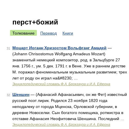
перст+божий
Толкование
Перевод
Книги
Моцарт Иоганн Хризостом Вольфганг Амадей
—
31
(Johann Chrisostomus Wolfgang Amadeus Mozart)
знаменитый немецкий композитор, род. в Зальцбурге 27
янв. 1756 г., ум. 5 дек. 1791 г. в Вене. Уже в раннем детстве
М. поражал феноменальным музыкальным развитием; трех
лет от роду он играл на&#8230; …
Энциклопедический словарь Ф.А. Брокгауза и И.А. Ефрона
Шеншин
— (Афанасий Афанасьевич, он же Фет) известный
32
русский поэт лирик. Родился 23 ноября 1820 года
неподалеку от города Мценска, Орловской губернии, в
деревне Новоселки. Сын богатого помещика, ротмистра в
отставке Афанасия Неофитовича Шеншина. Последний …
Энциклопедический словарь Ф.А. Брокгауза и И.А. Ефрона